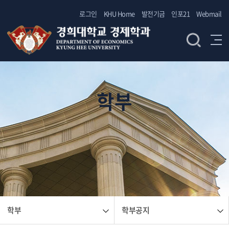
로그인
KHU Home
발전기금
인포21
Webmail
학부
학부
학부공지